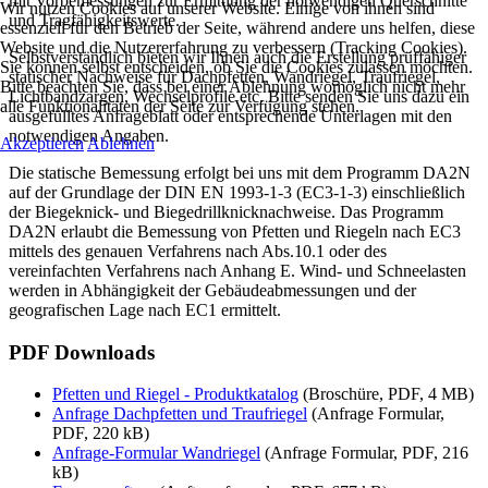
mit Vorbemessungen zur Ermittlung der notwendigen Querschnitte
Wir nutzen Cookies auf unserer Website. Einige von ihnen sind
und Tragfähigkeitswerte.
essenziell für den Betrieb der Seite, während andere uns helfen, diese
Website und die Nutzererfahrung zu verbessern (Tracking Cookies).
Selbstverständlich bieten wir Ihnen auch die Erstellung prüffähiger
Sie können selbst entscheiden, ob Sie die Cookies zulassen möchten.
statischer Nachweise für Dachpfetten, Wandriegel, Traufriegel,
Bitte beachten Sie, dass bei einer Ablehnung womöglich nicht mehr
Lichtbandzargen, Wechselprofile etc. Bitte senden Sie uns dazu ein
alle Funktionalitäten der Seite zur Verfügung stehen.
ausgefülltes Anfrageblatt oder entsprechende Unterlagen mit den
notwendigen Angaben.
Akzeptieren
Ablehnen
Die statische Bemessung erfolgt bei uns mit dem Programm DA2N
auf der Grundlage der DIN EN 1993-1-3 (EC3-1-3) einschließlich
der Biegeknick- und Biegedrillknicknachweise. Das Programm
DA2N erlaubt die Bemessung von Pfetten und Riegeln nach EC3
mittels des genauen Verfahrens nach Abs.10.1 oder des
vereinfachten Verfahrens nach Anhang E. Wind- und Schneelasten
werden in Abhängigkeit der Gebäudeabmessungen und der
geografischen Lage nach EC1 ermittelt.
PDF Downloads
Pfetten und Riegel - Produktkatalog
(Broschüre, PDF, 4 MB)
Anfrage Dachpfetten und Traufriegel
(Anfrage Formular,
PDF, 220 kB)
Anfrage-Formular Wandriegel
(Anfrage Formular, PDF, 216
kB)